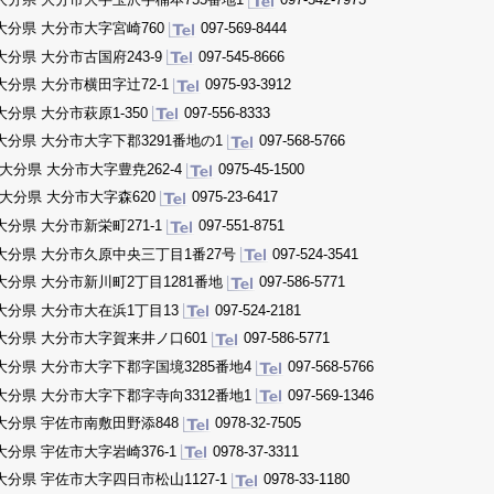
大分県 大分市大字宮崎760
097-569-8444
大分県 大分市古国府243-9
097-545-8666
大分県 大分市横田字辻72-1
0975-93-3912
大分県 大分市萩原1-350
097-556-8333
大分県 大分市大字下郡3291番地の1
097-568-5766
大分県 大分市大字豊尭262-4
0975-45-1500
大分県 大分市大字森620
0975-23-6417
大分県 大分市新栄町271-1
097-551-8751
大分県 大分市久原中央三丁目1番27号
097-524-3541
大分県 大分市新川町2丁目1281番地
097-586-5771
大分県 大分市大在浜1丁目13
097-524-2181
大分県 大分市大字賀来井ノ口601
097-586-5771
大分県 大分市大字下郡字国境3285番地4
097-568-5766
大分県 大分市大字下郡字寺向3312番地1
097-569-1346
大分県 宇佐市南敷田野添848
0978-32-7505
大分県 宇佐市大字岩崎376-1
0978-37-3311
大分県 宇佐市大字四日市松山1127-1
0978-33-1180