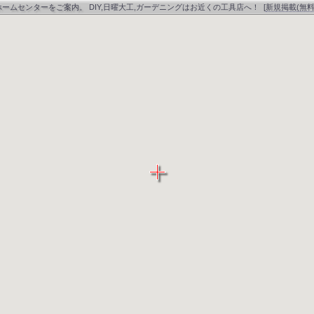
ホームセンターをご案内。
DIY,日曜大工,ガーデニングはお近くの工具店へ！
[
新規掲載(無料