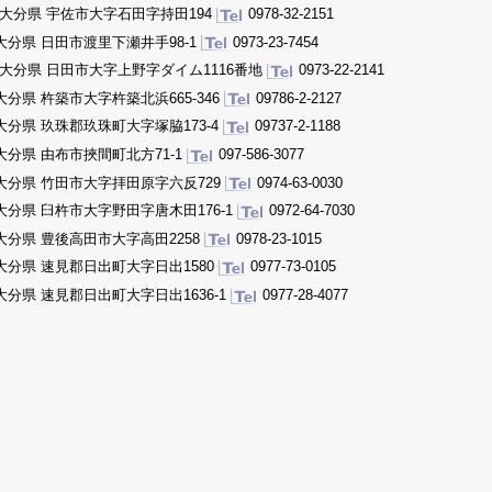
大分県 宇佐市大字石田字持田194
0978-32-2151
大分県 日田市渡里下瀬井手98-1
0973-23-7454
大分県 日田市大字上野字ダイム1116番地
0973-22-2141
大分県 杵築市大字杵築北浜665-346
09786-2-2127
大分県 玖珠郡玖珠町大字塚脇173-4
09737-2-1188
大分県 由布市挾間町北方71-1
097-586-3077
大分県 竹田市大字拝田原字六反729
0974-63-0030
大分県 臼杵市大字野田字唐木田176-1
0972-64-7030
大分県 豊後高田市大字高田2258
0978-23-1015
大分県 速見郡日出町大字日出1580
0977-73-0105
大分県 速見郡日出町大字日出1636-1
0977-28-4077