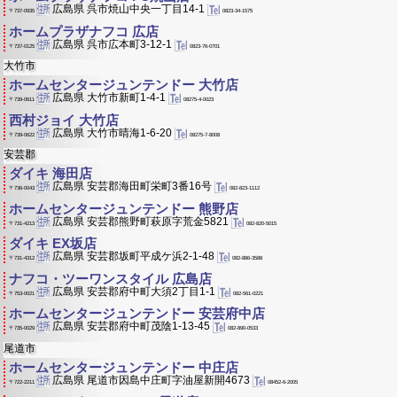
広島県 呉市焼山中央一丁目14-1
0823-34-1575
〒737-0935
ホームプラザナフコ 広店
広島県 呉市広本町3-12-1
0823-76-0701
〒737-0125
大竹市
ホームセンタージュンテンドー 大竹店
広島県 大竹市新町1-4-1
08275-4-0023
〒739-0611
西村ジョイ 大竹店
広島県 大竹市晴海1-6-20
08275-7-8008
〒739-0622
安芸郡
ダイキ 海田店
広島県 安芸郡海田町栄町3番16号
082-823-1112
〒736-0043
ホームセンタージュンテンドー 熊野店
広島県 安芸郡熊野町萩原字荒金5821
082-820-5015
〒731-4213
ダイキ EX坂店
広島県 安芸郡坂町平成ケ浜2-1-48
082-886-3588
〒731-4312
ナフコ・ツーワンスタイル 広島店
広島県 安芸郡府中町大須2丁目1-1
082-561-0221
〒753-0021
ホームセンタージュンテンドー 安芸府中店
広島県 安芸郡府中町茂陰1-13-45
082-890-0533
〒735-0029
尾道市
ホームセンタージュンテンドー 中庄店
広島県 尾道市因島中庄町字油屋新開4673
08452-6-2005
〒722-2211