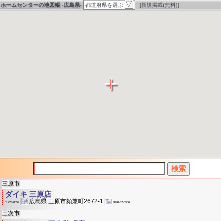
▽
ホームセンターの地図帳
-
広島県
-
都道府県を選ぶ
[
新規掲載(無料)
]
三原市
ダイキ 三原店
広島県 三原市頼兼町2672-1
0848-67-5566
〒723-0054
三次市